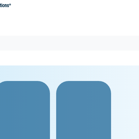
tions
*