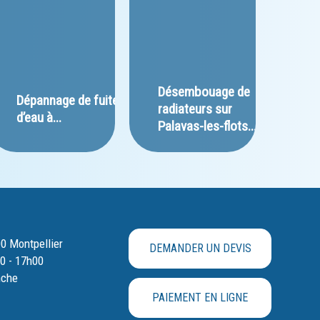
﻿Désembouage de 
﻿Dépannage de fuite 
radiateurs sur 
d’eau à...
Palavas-les-flots...
00 Montpellier
DEMANDER UN DEVIS
00 - 17h00
nche
PAIEMENT EN LIGNE