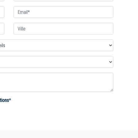
tions
*