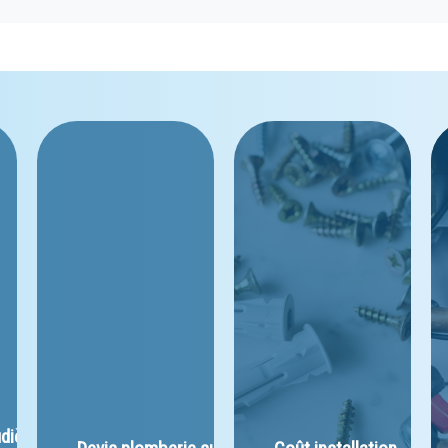
dière 