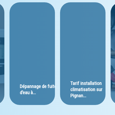
﻿Tarif installation 
﻿Dépannage de fuite 
 
climatisation sur 
d’eau à...
Pignan...