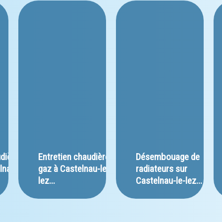
dière 
﻿Entretien chaudière 
﻿Désembouage de 
lnau-
gaz à Castelnau-le-
radiateurs sur 
lez...
Castelnau-le-lez...